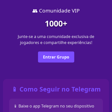
👥 Comunidade VIP
1000+
Junte-se a uma comunidade exclusiva de
jogadores e compartilhe experiências!
Entrar Grupo
📱 Como Seguir no Telegram
📱 Baixe o app Telegram no seu dispositivo