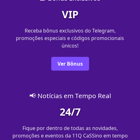
VIP
Receba bônus exclusivos do Telegram,
promoções especiais e códigos promocionais
únicos!
Ver Bônus
📢 Notícias em Tempo Real
24/7
Fique por dentro de todas as novidades,
promoções e eventos da 11Q CaSSino em tempo