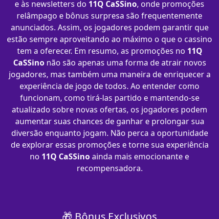
e às newsletters do
11Q CaSSino
, onde promoções
relâmpago e bônus surpresa são frequentemente
anunciados. Assim, os jogadores podem garantir que
estão sempre aproveitando ao máximo o que o cassino
tem a oferecer. Em resumo, as promoções no
11Q
CaSSino
não são apenas uma forma de atrair novos
jogadores, mas também uma maneira de enriquecer a
experiência de jogo de todos. Ao entender como
funcionam, como tirá-las partido e mantendo-se
atualizado sobre novas ofertas, os jogadores podem
aumentar suas chances de ganhar e prolongar sua
diversão enquanto jogam. Não perca a oportunidade
de explorar essas promoções e torne sua experiência
no
11Q CaSSino
ainda mais emocionante e
recompensadora.
🎁 Bônus Exclusivos