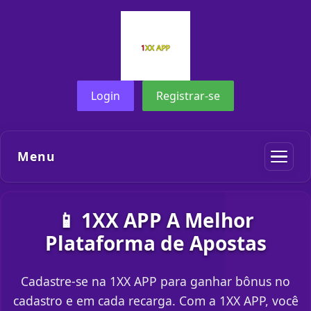
Login
Registrar-se
Menu
📱 1XX APP A Melhor
Plataforma de Apostas
Cadastre-se na 1XX APP para ganhar bônus no
cadastro e em cada recarga. Com a 1XX APP, você