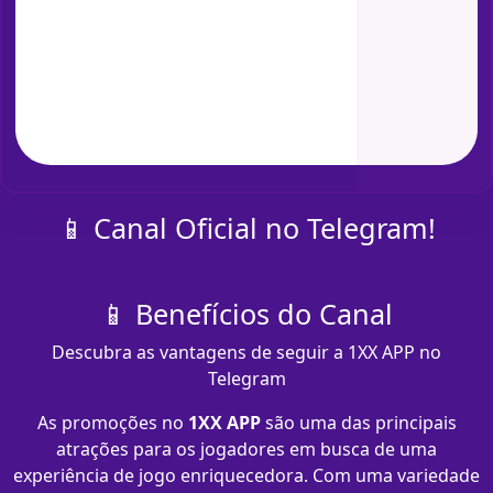
📱 Canal Oficial no Telegram!
📱 Benefícios do Canal
Descubra as vantagens de seguir a 1XX APP no
Telegram
As promoções no
1XX APP
são uma das principais
atrações para os jogadores em busca de uma
experiência de jogo enriquecedora. Com uma variedade