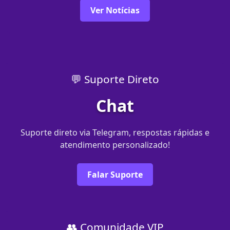
Ver Notícias
💬 Suporte Direto
Chat
Suporte direto via Telegram, respostas rápidas e
atendimento personalizado!
Falar Suporte
👥 Comunidade VIP