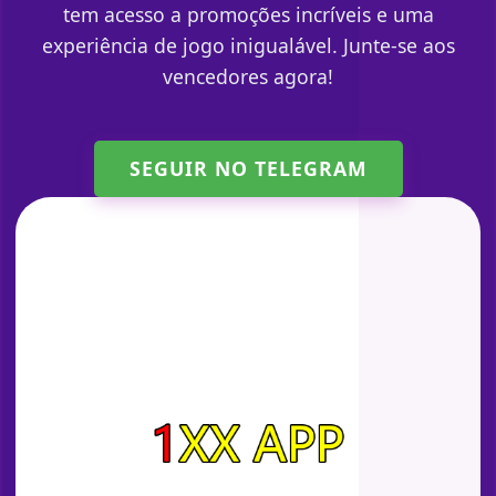
tem acesso a promoções incríveis e uma
experiência de jogo inigualável. Junte-se aos
vencedores agora!
SEGUIR NO TELEGRAM