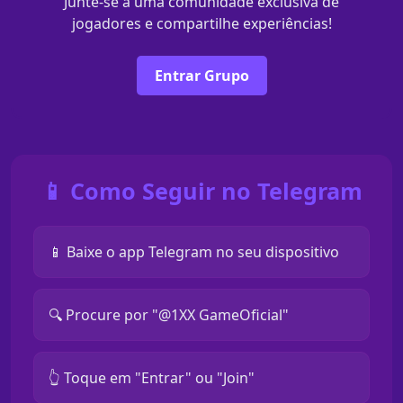
Junte-se a uma comunidade exclusiva de
jogadores e compartilhe experiências!
Entrar Grupo
📱 Como Seguir no Telegram
📱 Baixe o app Telegram no seu dispositivo
🔍 Procure por "@1XX GameOficial"
👆 Toque em "Entrar" ou "Join"