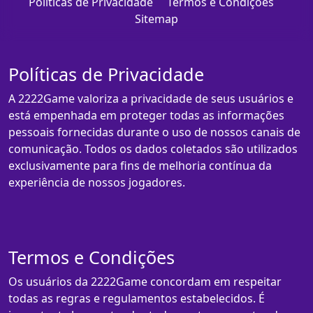
Políticas de Privacidade
Termos e Condições
Sitemap
Políticas de Privacidade
A 2222Game valoriza a privacidade de seus usuários e
está empenhada em proteger todas as informações
pessoais fornecidas durante o uso de nossos canais de
comunicação. Todos os dados coletados são utilizados
exclusivamente para fins de melhoria contínua da
experiência de nossos jogadores.
Termos e Condições
Os usuários da 2222Game concordam em respeitar
todas as regras e regulamentos estabelecidos. É