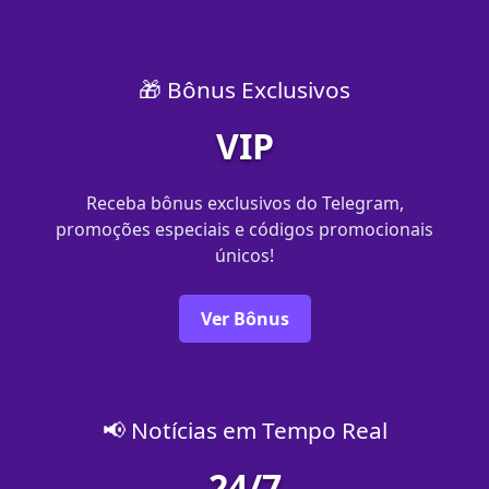
🎁 Bônus Exclusivos
VIP
Receba bônus exclusivos do Telegram,
promoções especiais e códigos promocionais
únicos!
Ver Bônus
📢 Notícias em Tempo Real
24/7