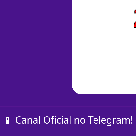
📱 Canal Oficial no Telegram!