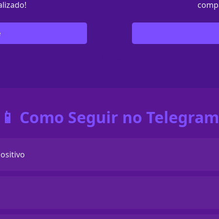
lizado!
compa
e
📱 Como Seguir no Telegram
ositivo