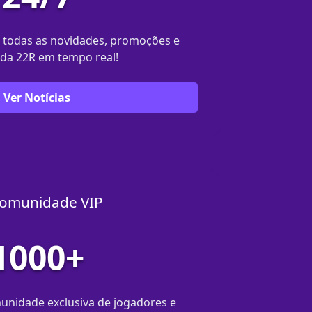
e todas as novidades, promoções e
 da 22R em tempo real!
Ver Notícias
Comunidade VIP
1000+
unidade exclusiva de jogadores e