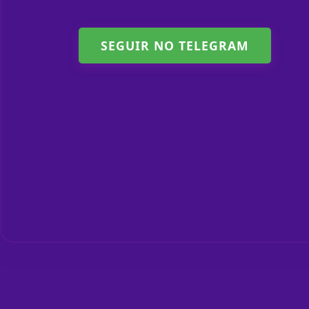
SEGUIR NO TELEGRAM