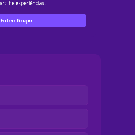
rtilhe experiências!
Entrar Grupo