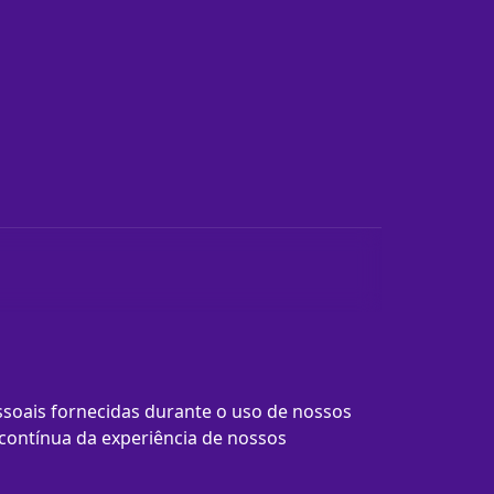
ssoais fornecidas durante o uso de nossos
 contínua da experiência de nossos