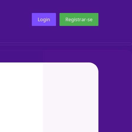
Login
Registrar-se