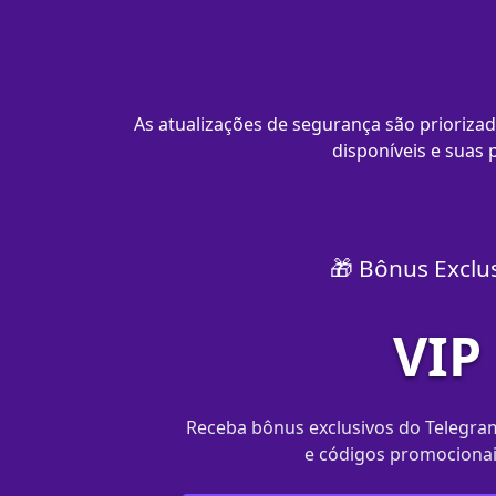
As atualizações de segurança são prioriza
disponíveis e suas 
🎁 Bônus Exclu
VIP
Receba bônus exclusivos do Telegra
e códigos promocionai