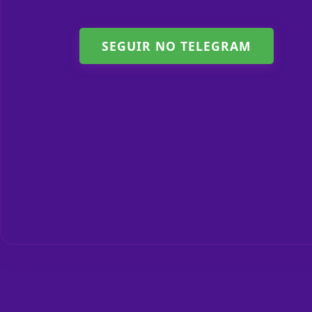
SEGUIR NO TELEGRAM