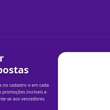
r
postas
s no cadastro e em cada
 promoções incríveis e
unte-se aos vencedores