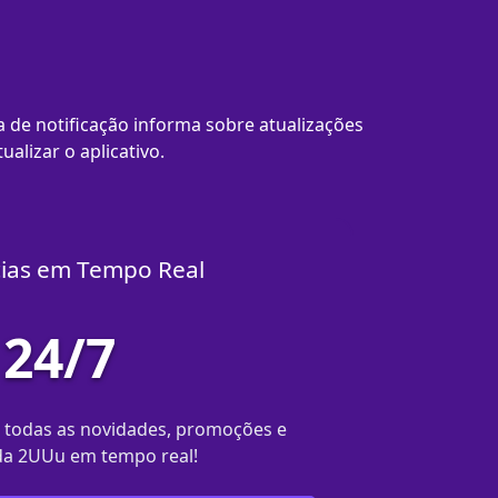
 de notificação informa sobre atualizações
alizar o aplicativo.
cias em Tempo Real
24/7
e todas as novidades, promoções e
da 2UUu em tempo real!