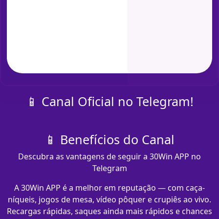
📱 Canal Oficial no Telegram!
📱 Benefícios do Canal
Descubra as vantagens de seguir a 30Win APP no
Telegram
A 30Win APP é a melhor em reputação — com caça-
níqueis, jogos de mesa, vídeo pôquer e crupiês ao vivo.
Recargas rápidas, saques ainda mais rápidos e chances