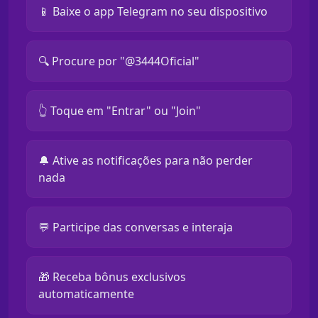
📱 Baixe o app Telegram no seu dispositivo
🔍 Procure por "@3444Oficial"
👆 Toque em "Entrar" ou "Join"
🔔 Ative as notificações para não perder
nada
💬 Participe das conversas e interaja
🎁 Receba bônus exclusivos
automaticamente