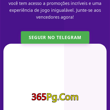
você tem acesso a promoções incríveis e uma
experiência de jogo inigualável. Junte-se aos
vencedores agora!
SEGUIR NO TELEGRAM