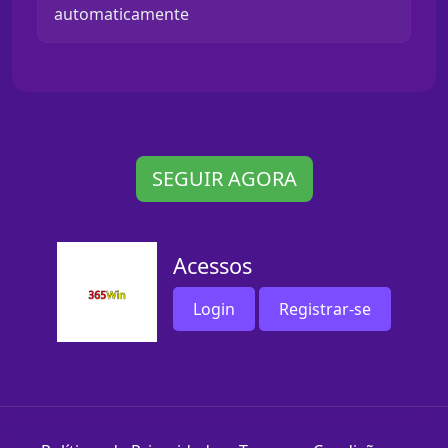
automaticamente
SEGUIR AGORA
Acessos
Login
Registrar-se