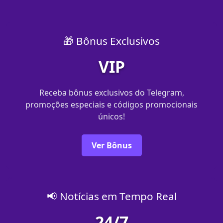
🎁 Bônus Exclusivos
VIP
Receba bônus exclusivos do Telegram,
promoções especiais e códigos promocionais
únicos!
Ver Bônus
📢 Notícias em Tempo Real
24/7