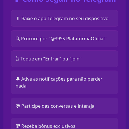
📱 Baixe o app Telegram no seu dispositivo
🔍 Procure por "@39SS PlataformaOficial"
👆 Toque em "Entrar" ou "Join"
🔔 Ative as notificações para não perder
nada
💬 Participe das conversas e interaja
🎁 Receba bônus exclusivos