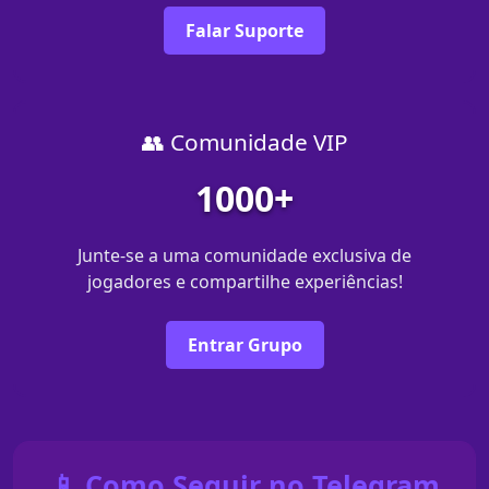
Falar Suporte
👥 Comunidade VIP
1000+
Junte-se a uma comunidade exclusiva de
jogadores e compartilhe experiências!
Entrar Grupo
📱 Como Seguir no Telegram