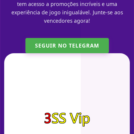
tem acesso a promoções incríveis e uma
experiência de jogo inigualável. Junte-se aos
vencedores agora!
SEGUIR NO TELEGRAM