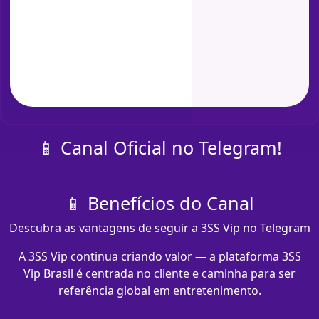
📱 Canal Oficial no Telegram!
📱 Benefícios do Canal
Descubra as vantagens de seguir a 3SS Vip no Telegram
A 3SS Vip continua criando valor — a plataforma 3SS
Vip Brasil é centrada no cliente e caminha para ser
referência global em entretenimento.