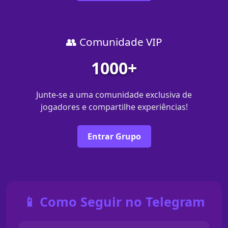
👥 Comunidade VIP
1000+
Junte-se a uma comunidade exclusiva de
jogadores e compartilhe experiências!
Entrar Grupo
📱 Como Seguir no Telegram