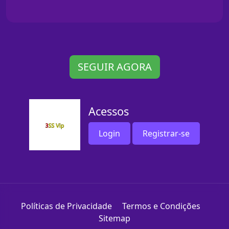
SEGUIR AGORA
Acessos
Login
Registrar-se
Políticas de Privacidade
Termos e Condições
Sitemap