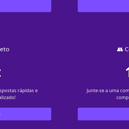
reto
👥 
t
espostas rápidas e
Junte-se a uma com
lizado!
compa
e