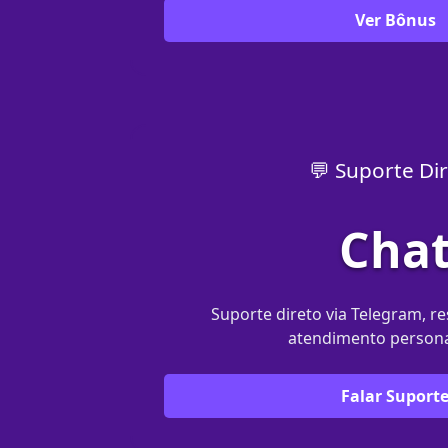
Ver Bônus
💬 Suporte Di
Cha
Suporte direto via Telegram, r
atendimento persona
Falar Suport