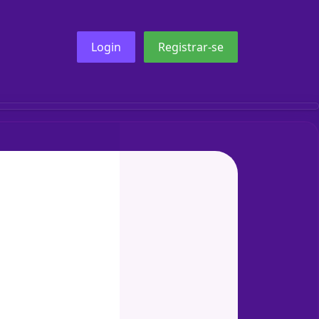
Login
Registrar-se