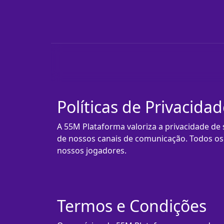
Políticas de Privacida
A 55M Plataforma valoriza a privacidade d
de nossos canais de comunicação. Todos os 
nossos jogadores.
Termos e Condições