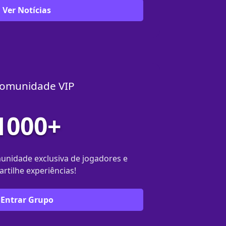
Ver Notícias
Comunidade VIP
1000+
unidade exclusiva de jogadores e
rtilhe experiências!
Entrar Grupo