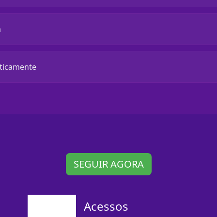
a
aticamente
SEGUIR AGORA
Acessos