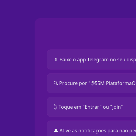
📱 Baixe o app Telegram no seu disp
🔍 Procure por "@55M PlataformaOf
👆 Toque em "Entrar" ou "Join"
🔔 Ative as notificações para não p