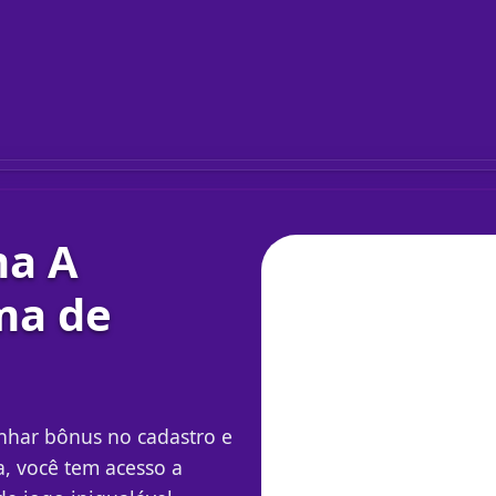
ma A
ma de
nhar bônus no cadastro e
, você tem acesso a