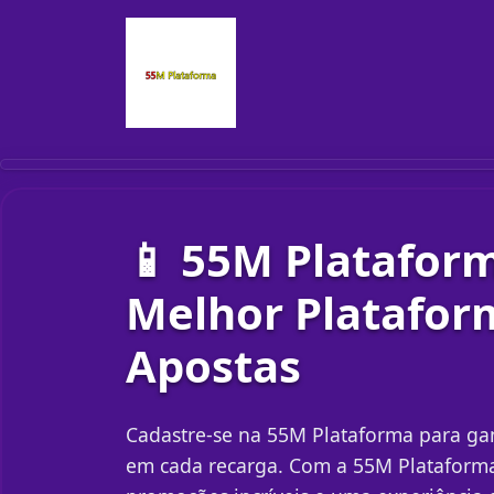
📱 55M Platafor
Melhor Platafor
Apostas
Cadastre-se na 55M Plataforma para ga
em cada recarga. Com a 55M Plataforma