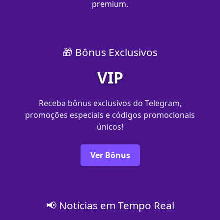
premium.
🎁 Bônus Exclusivos
VIP
Receba bônus exclusivos do Telegram,
promoções especiais e códigos promocionais
únicos!
Ver Bônus
📢 Notícias em Tempo Real