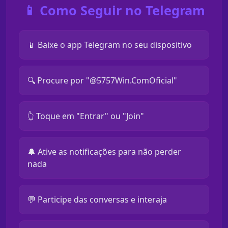
📱 Como Seguir no Telegram
📱 Baixe o app Telegram no seu dispositivo
🔍 Procure por "@5757Win.ComOficial"
👆 Toque em "Entrar" ou "Join"
🔔 Ative as notificações para não perder
nada
💬 Participe das conversas e interaja