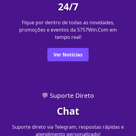
24/7
Fique por dentro de todas as novidades,
promoções e eventos da 5757Win.Com em
tempo real!
Ver Notícias
💬 Suporte Direto
Chat
Suporte direto via Telegram, respostas rápidas e
atendimento personalizado!