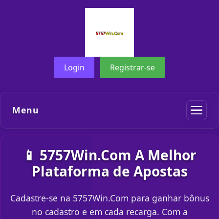
Login
Registrar-se
Menu
📱 5757Win.Com A Melhor
Plataforma de Apostas
Cadastre-se na 5757Win.Com para ganhar bônus
no cadastro e em cada recarga. Com a