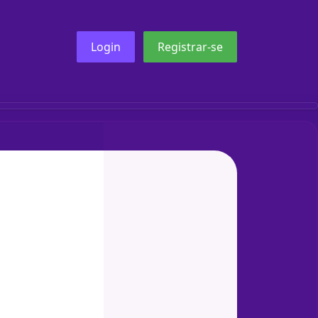
Login
Registrar-se