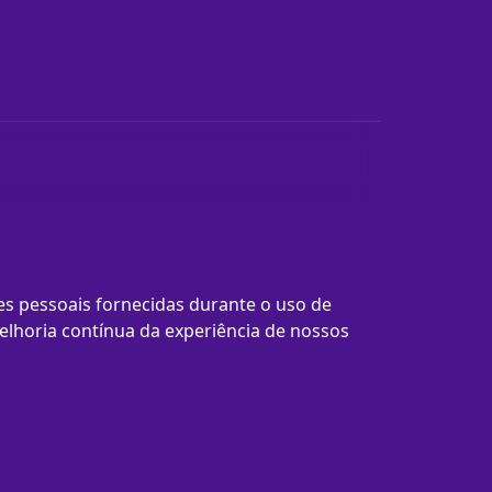
es pessoais fornecidas durante o uso de
elhoria contínua da experiência de nossos