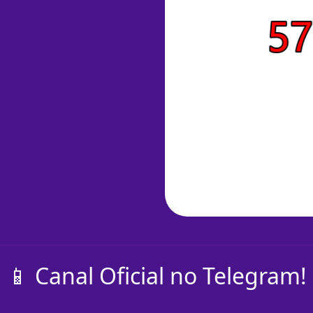
📱 Canal Oficial no Telegram!