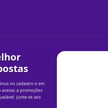
elhor
postas
ônus no cadastro e em
m acesso a promoções
ualável. Junte-se aos