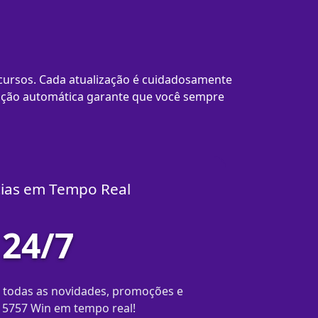
cursos. Cada atualização é cuidadosamente
zação automática garante que você sempre
cias em Tempo Real
24/7
e todas as novidades, promoções e
 5757 Win em tempo real!