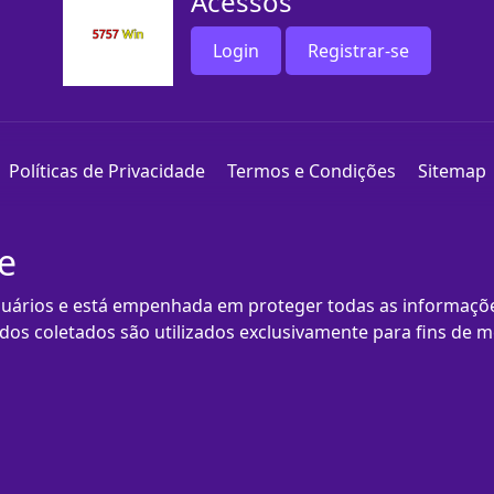
Acessos
Login
Registrar-se
Políticas de Privacidade
Termos e Condições
Sitemap
de
usuários e está empenhada em proteger todas as informaçõ
os coletados são utilizados exclusivamente para fins de m