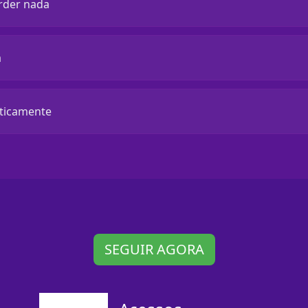
erder nada
a
aticamente
SEGUIR AGORA