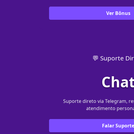
Ver Bônus
💬 Suporte Di
Cha
Suporte direto via Telegram, r
atendimento persona
Falar Suport