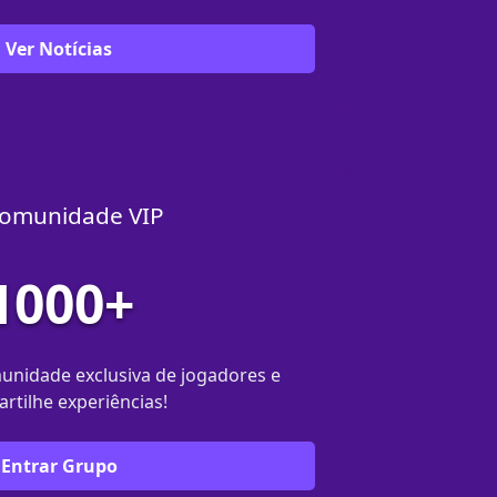
Ver Notícias
Comunidade VIP
1000+
unidade exclusiva de jogadores e
rtilhe experiências!
Entrar Grupo