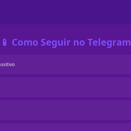
📱 Como Seguir no Telegram
ositivo