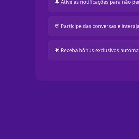
🔔 Ative as notificações para não p
💬 Participe das conversas e interaj
🎁 Receba bônus exclusivos autom