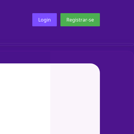
Login
Registrar-se