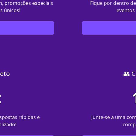
m, promoções especiais
Fique por dentro d
s únicos!
eventos
reto
👥 
t
espostas rápidas e
Junte-se a uma com
lizado!
compa