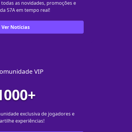
e todas as novidades, promoções e
 da 57A em tempo real!
Ver Notícias
Comunidade VIP
1000+
unidade exclusiva de jogadores e
rtilhe experiências!