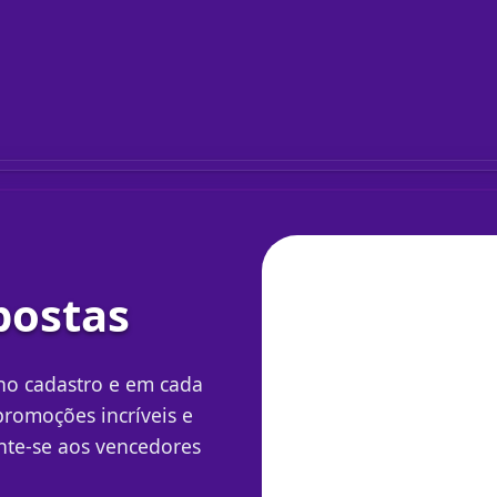
postas
no cadastro e em cada
promoções incríveis e
unte-se aos vencedores