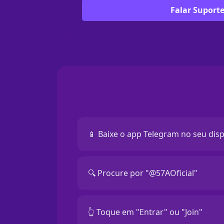
Falar Suport
📱 Baixe o app Telegram no seu disp
🔍 Procure por "@57AOficial"
👆 Toque em "Entrar" ou "Join"