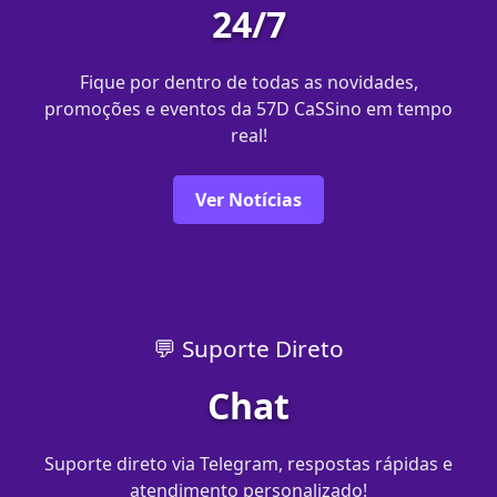
24/7
Fique por dentro de todas as novidades,
promoções e eventos da 57D CaSSino em tempo
real!
Ver Notícias
💬 Suporte Direto
Chat
Suporte direto via Telegram, respostas rápidas e
atendimento personalizado!