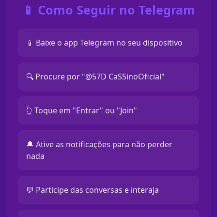
📱 Como Seguir no Telegram
📱 Baixe o app Telegram no seu dispositivo
🔍 Procure por "@57D CaSSinoOficial"
👆 Toque em "Entrar" ou "Join"
🔔 Ative as notificações para não perder
nada
💬 Participe das conversas e interaja