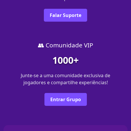
Falar Suporte
👥 Comunidade VIP
1000+
Junte-se a uma comunidade exclusiva de
jogadores e compartilhe experiências!
Entrar Grupo