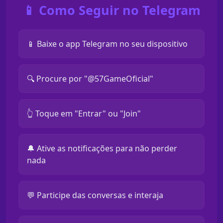
📱 Como Seguir no Telegram
📱 Baixe o app Telegram no seu dispositivo
🔍 Procure por "@57GameOficial"
👆 Toque em "Entrar" ou "Join"
🔔 Ative as notificações para não perder
nada
💬 Participe das conversas e interaja