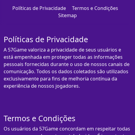
Políticas de Privacidade
Termos e Condições
Sitemap
Políticas de Privacidade
A 57Game valoriza a privacidade de seus usuários e
está empenhada em proteger todas as informações
pessoais fornecidas durante o uso de nossos canais de
comunicação. Todos os dados coletados são utilizados
exclusivamente para fins de melhoria contínua da
experiência de nossos jogadores.
Termos e Condições
Os usuários da 57Game concordam em respeitar todas