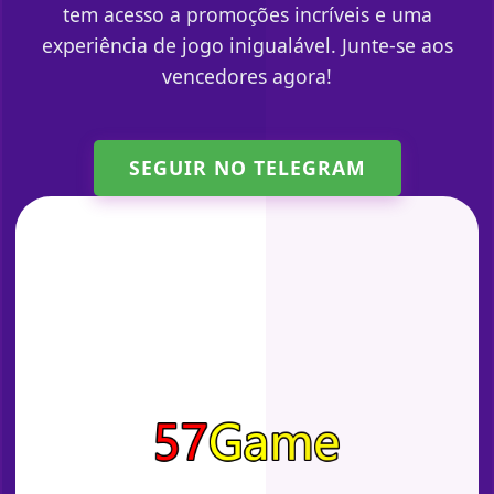
tem acesso a promoções incríveis e uma
experiência de jogo inigualável. Junte-se aos
vencedores agora!
SEGUIR NO TELEGRAM