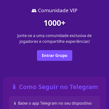
👥 Comunidade VIP
1000+
Junte-se a uma comunidade exclusiva de
jogadores e compartilhe experiências!
Entrar Grupo
📱 Como Seguir no Telegram
📱 Baixe o app Telegram no seu dispositivo