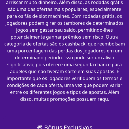
arriscar muito dinheiro. Além disso, as rodadas grátis
são uma das ofertas mais populares, especialmente
para os fãs de slot machines. Com rodadas grátis, os
jogadores podem girar os tambores de determinados
jogos sem gastar seu saldo, permitindo-lhes
potencialmente ganhar prêmios sem risco. Outra
categoria de ofertas são os cashback, que reembolsam
uma porcentagem das perdas dos jogadores em um
determinado período. Isso pode ser um alívio
significativo, pois oferece uma segunda chance para
aqueles que não tiveram sorte em suas apostas. É
importante que os jogadores verifiquem os termos e
condições de cada oferta, uma vez que podem variar
entre os diferentes jogos e tipos de apostas. Além
disso, muitas promoções possuem requ.
🎁 Bônus Exclusivos