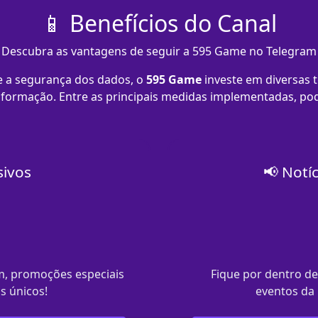
📱 Benefícios do Canal
Descubra as vantagens de seguir a 595 Game no Telegram
 e a segurança dos dados, o
595 Game
investe em diversas 
nformação. Entre as principais medidas implementadas, po
sivos
📢 Notí
m, promoções especiais
Fique por dentro d
s únicos!
eventos da