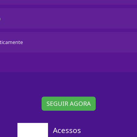
a
aticamente
SEGUIR AGORA
Acessos