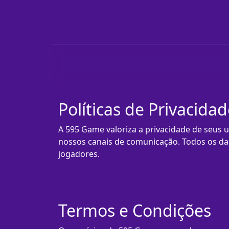
Políticas de Privacida
A 595 Game valoriza a privacidade de seus
nossos canais de comunicação. Todos os dad
jogadores.
Termos e Condições