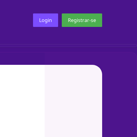
Login
Registrar-se