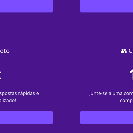
reto
👥 
t
espostas rápidas e
Junte-se a uma com
lizado!
compa
e