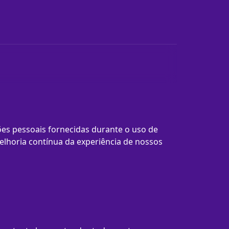
es pessoais fornecidas durante o uso de
elhoria contínua da experiência de nossos