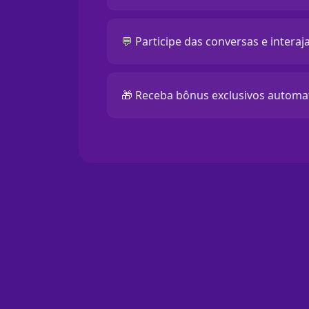
💬 Participe das conversas e interaj
🎁 Receba bônus exclusivos autom