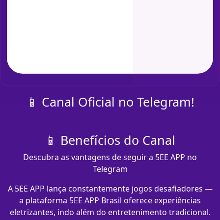
📱 Canal Oficial no Telegram!
📱 Benefícios do Canal
Descubra as vantagens de seguir a 5EE APP no
Telegram
A 5EE APP lança constantemente jogos desafiadores —
a plataforma 5EE APP Brasil oferece experiências
eletrizantes, indo além do entretenimento tradicional.