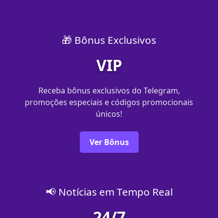
🎁 Bônus Exclusivos
VIP
Receba bônus exclusivos do Telegram,
promoções especiais e códigos promocionais
únicos!
Ver Bônus
📢 Notícias em Tempo Real
24/7