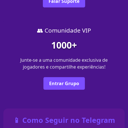
Falar Suporte
👥 Comunidade VIP
1000+
Junte-se a uma comunidade exclusiva de
jogadores e compartilhe experiências!
Entrar Grupo
📱 Como Seguir no Telegram