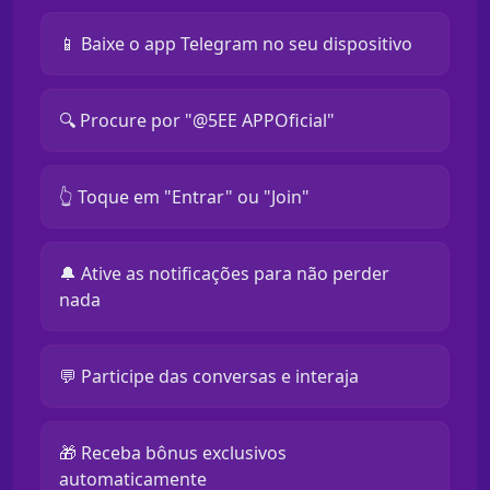
📱 Baixe o app Telegram no seu dispositivo
🔍 Procure por "@5EE APPOficial"
👆 Toque em "Entrar" ou "Join"
🔔 Ative as notificações para não perder
nada
💬 Participe das conversas e interaja
🎁 Receba bônus exclusivos
automaticamente