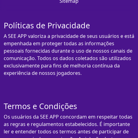
Sitemap
Políticas de Privacidade
A 5EE APP valoriza a privacidade de seus usuários e está
empenhada em proteger todas as informações
pessoais fornecidas durante o uso de nossos canais de
comunicação. Todos os dados coletados são utilizados
exclusivamente para fins de melhoria contínua da
experiência de nossos jogadores.
Termos e Condições
Os usuários da 5EE APP concordam em respeitar todas
as regras e regulamentos estabelecidos. É importante
ler e entender todos os termos antes de participar de