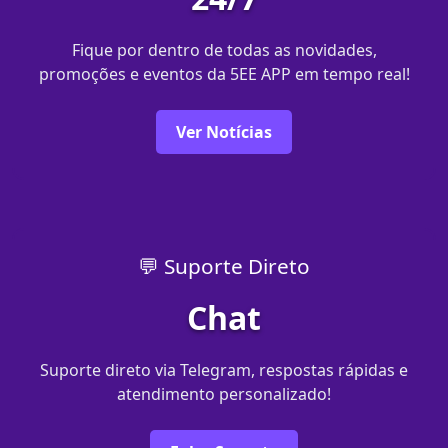
Fique por dentro de todas as novidades,
promoções e eventos da 5EE APP em tempo real!
Ver Notícias
💬 Suporte Direto
Chat
Suporte direto via Telegram, respostas rápidas e
atendimento personalizado!