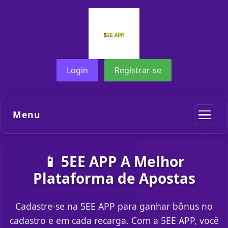
Login
Registrar-se
Menu
📱 5EE APP A Melhor
Plataforma de Apostas
Cadastre-se na 5EE APP para ganhar bônus no
cadastro e em cada recarga. Com a 5EE APP, você