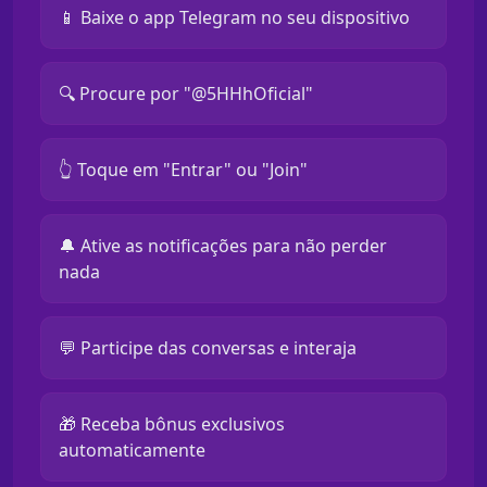
📱 Baixe o app Telegram no seu dispositivo
🔍 Procure por "@5HHhOficial"
👆 Toque em "Entrar" ou "Join"
🔔 Ative as notificações para não perder
nada
💬 Participe das conversas e interaja
🎁 Receba bônus exclusivos
automaticamente