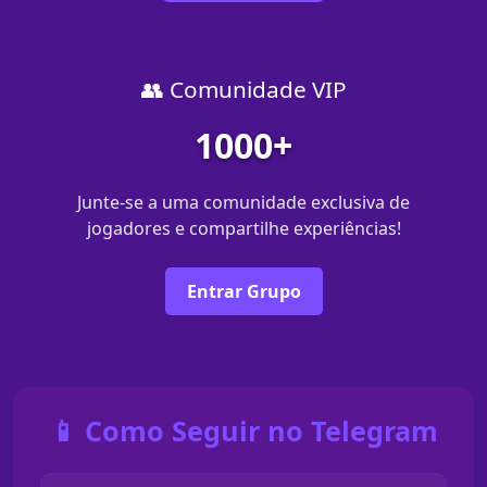
👥 Comunidade VIP
1000+
Junte-se a uma comunidade exclusiva de
jogadores e compartilhe experiências!
Entrar Grupo
📱 Como Seguir no Telegram