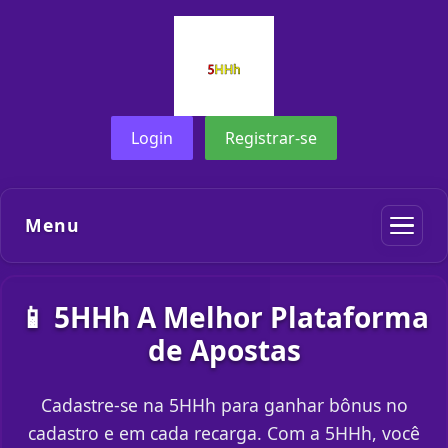
Login
Registrar-se
Menu
📱 5HHh A Melhor Plataforma
de Apostas
Cadastre-se na 5HHh para ganhar bônus no
cadastro e em cada recarga. Com a 5HHh, você