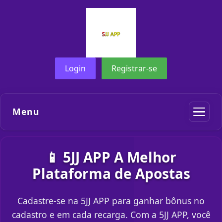
Login
Registrar-se
Menu
📱 5JJ APP A Melhor
Plataforma de Apostas
Cadastre-se na 5JJ APP para ganhar bônus no
cadastro e em cada recarga. Com a 5JJ APP, você