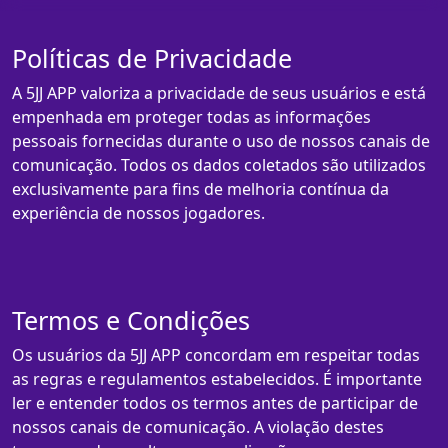
Políticas de Privacidade
A 5JJ APP valoriza a privacidade de seus usuários e está
empenhada em proteger todas as informações
pessoais fornecidas durante o uso de nossos canais de
comunicação. Todos os dados coletados são utilizados
exclusivamente para fins de melhoria contínua da
experiência de nossos jogadores.
Termos e Condições
Os usuários da 5JJ APP concordam em respeitar todas
as regras e regulamentos estabelecidos. É importante
ler e entender todos os termos antes de participar de
nossos canais de comunicação. A violação destes