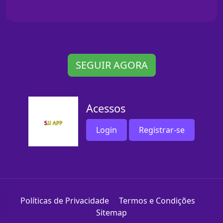
SEGUIR AGORA
Acessos
Login
Registrar-se
Políticas de Privacidade
Termos e Condições
Sitemap