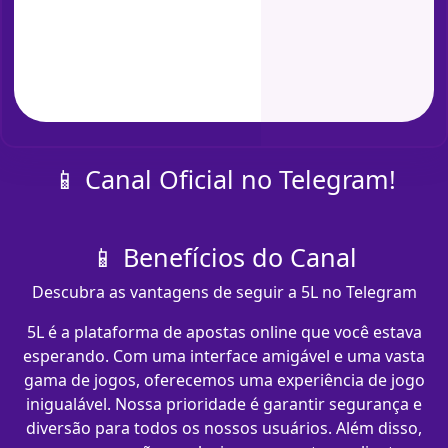
📱 Canal Oficial no Telegram!
📱 Benefícios do Canal
Descubra as vantagens de seguir a 5L no Telegram
5L é a plataforma de apostas online que você estava
esperando. Com uma interface amigável e uma vasta
gama de jogos, oferecemos uma experiência de jogo
inigualável. Nossa prioridade é garantir segurança e
diversão para todos os nossos usuários. Além disso,