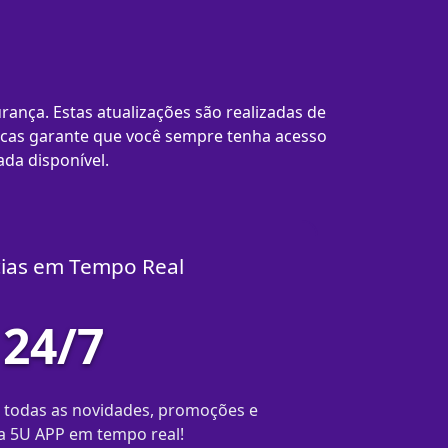
ança. Estas atualizações são realizadas de
icas garante que você sempre tenha acesso
ada disponível.
cias em Tempo Real
24/7
e todas as novidades, promoções e
a 5U APP em tempo real!