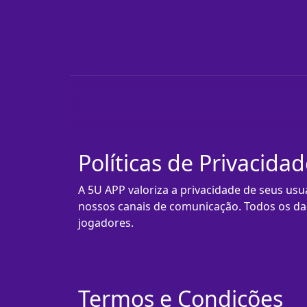
Políticas de Privacida
A 5U APP valoriza a privacidade de seus us
nossos canais de comunicação. Todos os dad
jogadores.
Termos e Condições