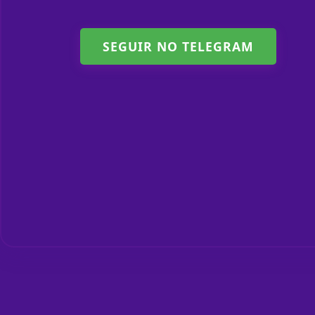
SEGUIR NO TELEGRAM