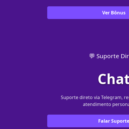
Ver Bônus
💬 Suporte Di
Cha
Suporte direto via Telegram, r
atendimento persona
Falar Suport