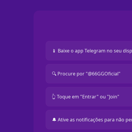
📱 Baixe o app Telegram no seu disp
🔍 Procure por "@66GGOficial"
👆 Toque em "Entrar" ou "Join"
🔔 Ative as notificações para não p