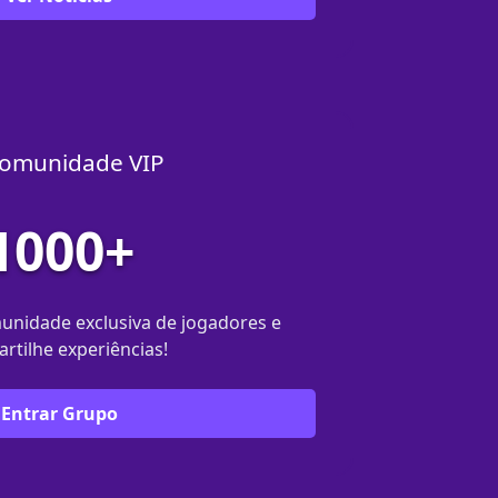
Comunidade VIP
1000+
unidade exclusiva de jogadores e
rtilhe experiências!
Entrar Grupo