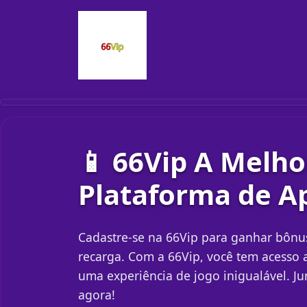
📱 66Vip A Melho
Plataforma de A
Cadastre-se na 66Vip para ganhar bônu
recarga. Com a 66Vip, você tem acesso 
uma experiência de jogo inigualável. J
agora!