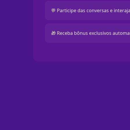
💬 Participe das conversas e interaj
🎁 Receba bônus exclusivos autom