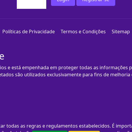
Políticas de Privacidade
Termos e Condições
Sitemap
de
ários e está empenhada em proteger todas as informações 
tados são utilizados exclusivamente para fins de melhoria
r todas as regras e regulamentos estabelecidos. É import