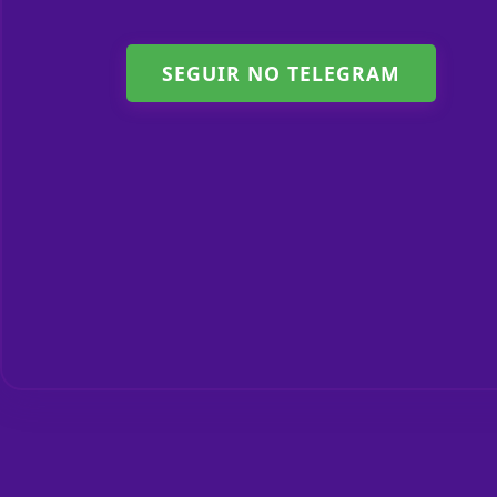
SEGUIR NO TELEGRAM