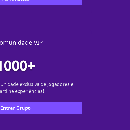
Comunidade VIP
1000+
unidade exclusiva de jogadores e
rtilhe experiências!
Entrar Grupo