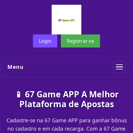
Login
Registrar-se
Menu
📱 67 Game APP A Melhor
Plataforma de Apostas
Cadastre-se na 67 Game APP para ganhar bônus
no cadastro e em cada recarga. Com a 67 Game