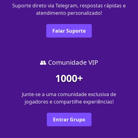
Suporte direto via Telegram, respostas rápidas e
atendimento personalizado!
Falar Suporte
👥 Comunidade VIP
1000+
Junte-se a uma comunidade exclusiva de
jogadores e compartilhe experiências!
Entrar Grupo