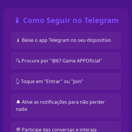
📱 Como Seguir no Telegram
📱 Baixe o app Telegram no seu dispositivo
🔍 Procure por "@67 Game APPOficial"
👆 Toque em "Entrar" ou "Join"
🔔 Ative as notificações para não perder
nada
💬 Participe das conversas e interaja