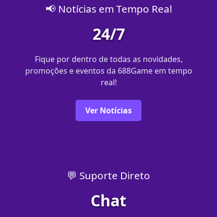
📢 Notícias em Tempo Real
24/7
Fique por dentro de todas as novidades,
promoções e eventos da 688Game em tempo
real!
Ver Notícias
💬 Suporte Direto
Chat