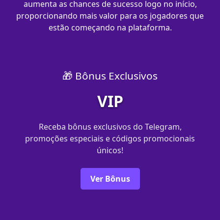
aumenta as chances de sucesso logo no início,
proporcionando mais valor para os jogadores que
estão começando na plataforma.
🎁 Bônus Exclusivos
VIP
Receba bônus exclusivos do Telegram,
promoções especiais e códigos promocionais
únicos!
Ver Bônus