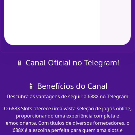
📱 Canal Oficial no Telegram!
📱 Benefícios do Canal
Descubra as vantagens de seguir a 688X no Telegram
O 688X Slots oferece uma vasta seleção de jogos online,
proporcionando uma experiência completa e
emocionante. Com títulos de diversos fornecedores, o
688X é a escolha perfeita para quem ama slots e