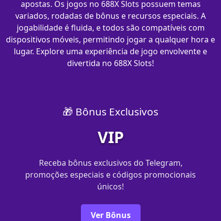
apostas. Os jogos no 688X Slots possuem temas
variados, rodadas de bônus e recursos especiais. A
jogabilidade é fluida, e todos são compatíveis com
dispositivos móveis, permitindo jogar a qualquer hora e
lugar. Explore uma experiência de jogo envolvente e
divertida no 688X Slots!
🎁 Bônus Exclusivos
VIP
Receba bônus exclusivos do Telegram,
promoções especiais e códigos promocionais
únicos!
Ver Bônus