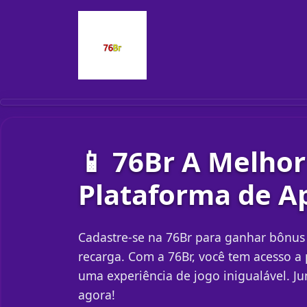
📱 76Br A Melhor
Plataforma de A
Cadastre-se na 76Br para ganhar bônus
recarga. Com a 76Br, você tem acesso a 
uma experiência de jogo inigualável. J
agora!