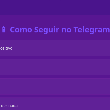
📱 Como Seguir no Telegram
ositivo
erder nada