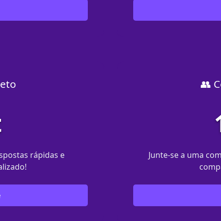
reto
👥 
t
espostas rápidas e
Junte-se a uma com
lizado!
compa
e