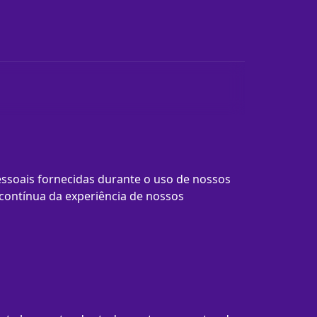
essoais fornecidas durante o uso de nossos
 contínua da experiência de nossos