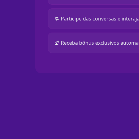
💬 Participe das conversas e interaj
🎁 Receba bônus exclusivos autom