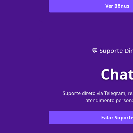
Ver Bônus
💬 Suporte Di
Cha
Suporte direto via Telegram, r
atendimento persona
Falar Suport