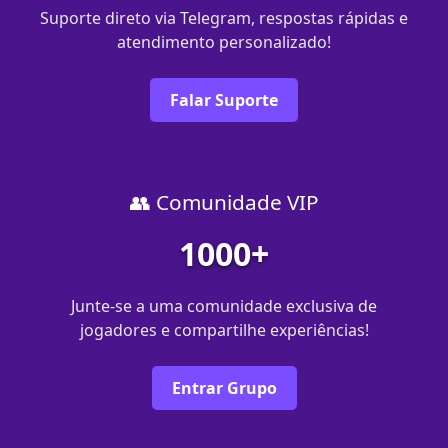
Suporte direto via Telegram, respostas rápidas e
atendimento personalizado!
Falar Suporte
👥 Comunidade VIP
1000+
Junte-se a uma comunidade exclusiva de
jogadores e compartilhe experiências!
Entrar Grupo