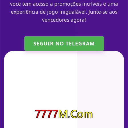
você tem acesso a promoções incríveis e uma
experiência de jogo inigualável. Junte-se aos
vencedores agora!
SEGUIR NO TELEGRAM