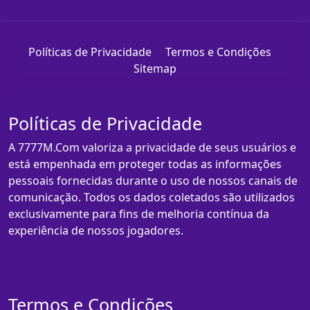
Políticas de Privacidade
Termos e Condições
Sitemap
Políticas de Privacidade
A 7777M.Com valoriza a privacidade de seus usuários e
está empenhada em proteger todas as informações
pessoais fornecidas durante o uso de nossos canais de
comunicação. Todos os dados coletados são utilizados
exclusivamente para fins de melhoria contínua da
experiência de nossos jogadores.
Termos e Condições