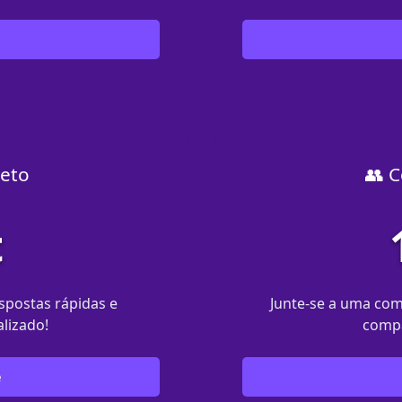
reto
👥 
t
espostas rápidas e
Junte-se a uma com
lizado!
compa
e