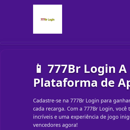
📱 777Br Login A
Plataforma de A
Cadastre-se na 777Br Login para ganha
cada recarga. Com a 777Br Login, você
incríveis e uma experiência de jogo inig
vencedores agora!