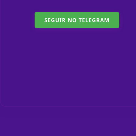
SEGUIR NO TELEGRAM