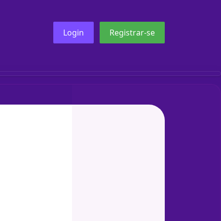
Login
Registrar-se