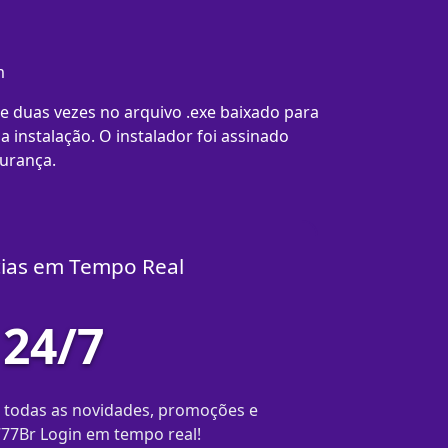
m
ue duas vezes no arquivo .exe baixado para
a instalação. O instalador foi assinado
gurança.
cias em Tempo Real
24/7
e todas as novidades, promoções e
777Br Login em tempo real!