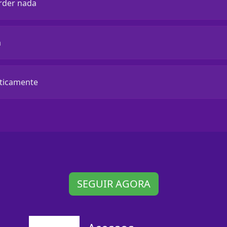
erder nada
a
aticamente
SEGUIR AGORA