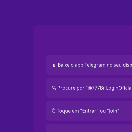
📱 Baixe o app Telegram no seu disp
🔍 Procure por "@777Br LoginOficia
👆 Toque em "Entrar" ou "Join"