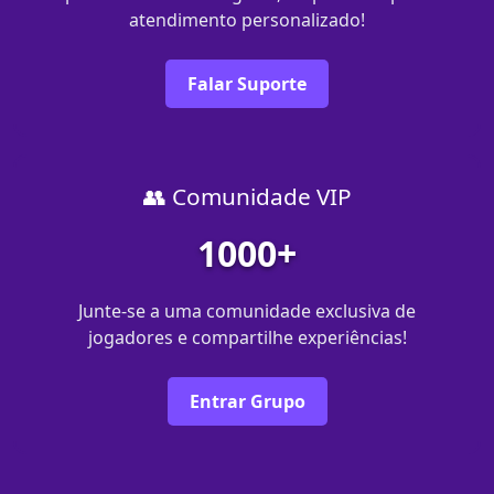
atendimento personalizado!
Falar Suporte
👥 Comunidade VIP
1000+
Junte-se a uma comunidade exclusiva de
jogadores e compartilhe experiências!
Entrar Grupo