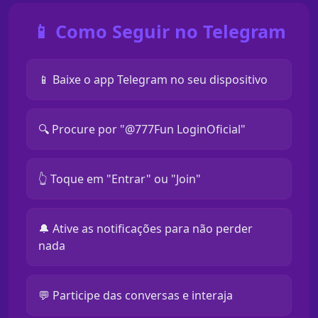
📱 Como Seguir no Telegram
📱 Baixe o app Telegram no seu dispositivo
🔍 Procure por "@777Fun LoginOficial"
👆 Toque em "Entrar" ou "Join"
🔔 Ative as notificações para não perder
nada
💬 Participe das conversas e interaja