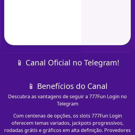
📱 Canal Oficial no Telegram!
📱 Benefícios do Canal
Descubra as vantagens de seguir a 777Fun Login no
Telegram
Com centenas de opções, os slots 777Fun Login
oferecem temas variados, jackpots progressivos,
rodadas grátis e gráficos em alta definição. Provedores