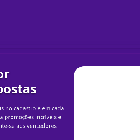
or
postas
s no cadastro e em cada
a promoções incríveis e
unte-se aos vencedores