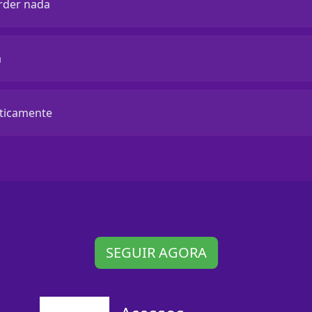
erder nada
a
aticamente
SEGUIR AGORA