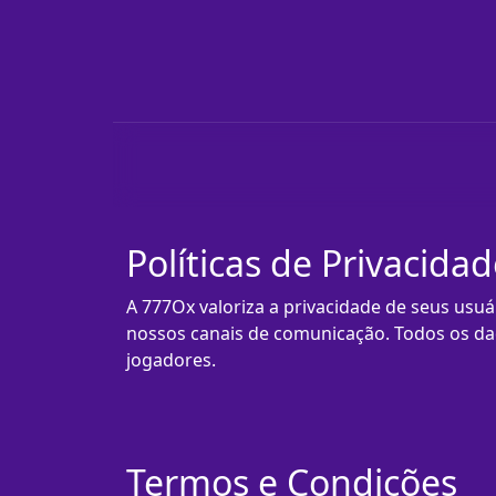
Políticas de Privacida
A 777Ox valoriza a privacidade de seus usu
nossos canais de comunicação. Todos os dad
jogadores.
Termos e Condições