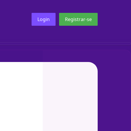
Login
Registrar-se