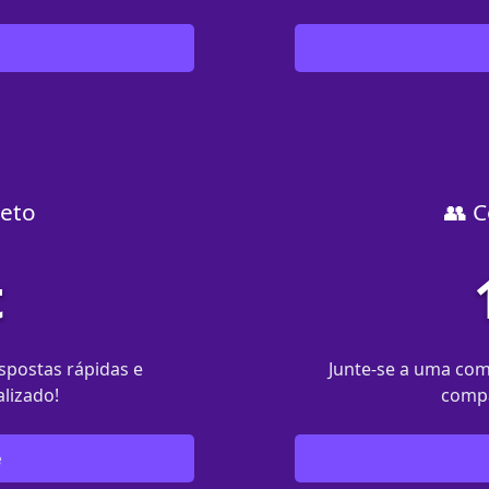
reto
👥 
t
espostas rápidas e
Junte-se a uma com
lizado!
compa
e