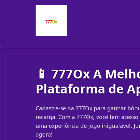
📱 777Ox A Melh
Plataforma de A
Cadastre-se na 777Ox para ganhar bônu
recarga. Com a 777Ox, você tem acesso 
uma experiência de jogo inigualável. J
agora!