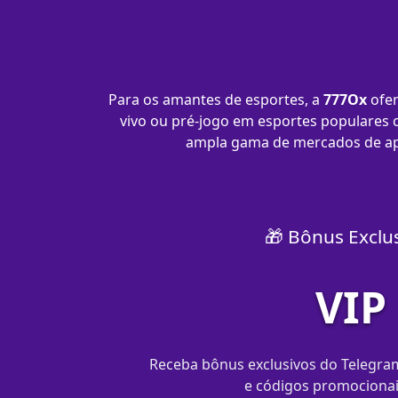
Para os amantes de esportes, a
777Ox
ofer
vivo ou pré-jogo em esportes populares c
ampla gama de mercados de ap
🎁 Bônus Exclu
VIP
Receba bônus exclusivos do Telegra
e códigos promocionai