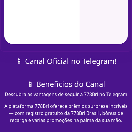
📱 Canal Oficial no Telegram!
📱 Benefícios do Canal
Descubra as vantagens de seguir a 778Brl no Telegram
A plataforma 778Brl oferece prêmios surpresa incríveis
— com registro gratuito da 778Brl Brasil , bônus de
recarga e várias promoções na palma da sua mão.