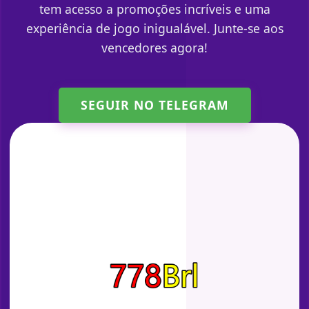
tem acesso a promoções incríveis e uma
experiência de jogo inigualável. Junte-se aos
vencedores agora!
SEGUIR NO TELEGRAM