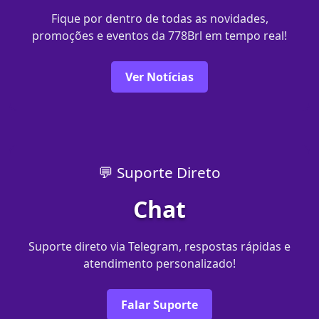
Fique por dentro de todas as novidades,
promoções e eventos da 778Brl em tempo real!
Ver Notícias
💬 Suporte Direto
Chat
Suporte direto via Telegram, respostas rápidas e
atendimento personalizado!
Falar Suporte