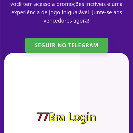
você tem acesso a promoções incríveis e uma
experiência de jogo inigualável. Junte-se aos
vencedores agora!
SEGUIR NO TELEGRAM