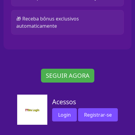
🎁 Receba bônus exclusivos
automaticamente
SEGUIR AGORA
Acessos
Login
Registrar-se