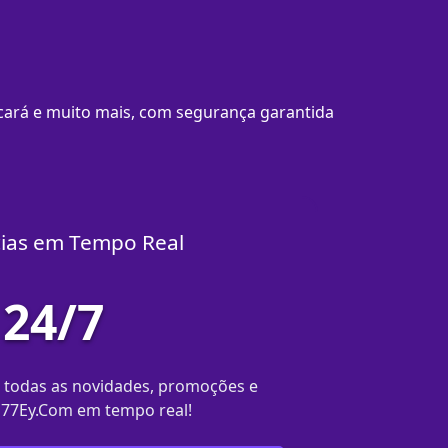
acará e muito mais, com segurança garantida
cias em Tempo Real
24/7
e todas as novidades, promoções e
 77Ey.Com em tempo real!