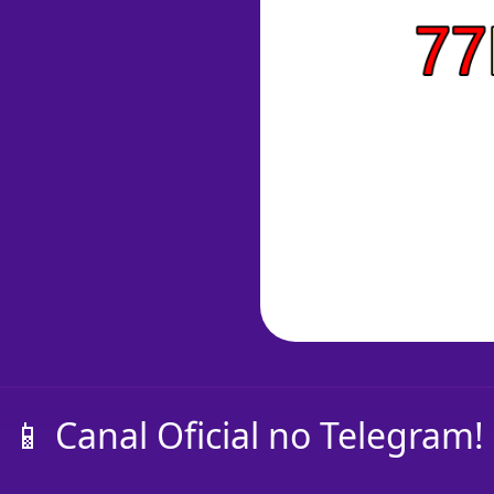
📱 Canal Oficial no Telegram!