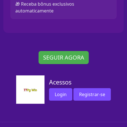
🎁 Receba bônus exclusivos
automaticamente
SEGUIR AGORA
Acessos
Login
Registrar-se