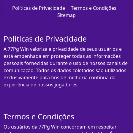
Políticas de Privacidade
Termos e Condições
Sitemap
Políticas de Privacidade
A 77Pg Win valoriza a privacidade de seus usuários e
está empenhada em proteger todas as informações
pessoais fornecidas durante o uso de nossos canais de
comunicação. Todos os dados coletados são utilizados
exclusivamente para fins de melhoria contínua da
experiência de nossos jogadores.
Termos e Condições
Os usuários da 77Pg Win concordam em respeitar