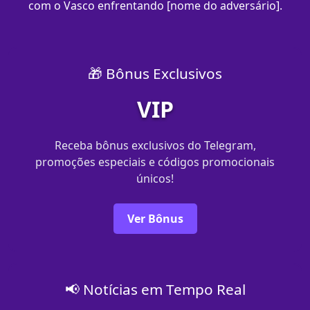
com o Vasco enfrentando [nome do adversário].
🎁 Bônus Exclusivos
VIP
Receba bônus exclusivos do Telegram,
promoções especiais e códigos promocionais
únicos!
Ver Bônus
📢 Notícias em Tempo Real