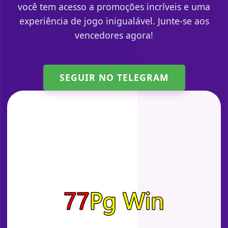
você tem acesso a promoções incríveis e uma
experiência de jogo inigualável. Junte-se aos
vencedores agora!
SEGUIR NO TELEGRAM