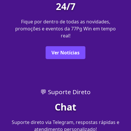
24/7
Fique por dentro de todas as novidades,
promoções e eventos da 77Pg Win em tempo
real!
Ver Notícias
💬 Suporte Direto
Chat
Suporte direto via Telegram, respostas rápidas e
atendimento personalizado!