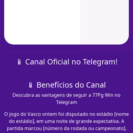
📱 Canal Oficial no Telegram!
📱 Benefícios do Canal
Descubra as vantagens de seguir a 77Pg Win no
Telegram
O jogo do Vasco ontem foi disputado no estádio [nome
do estádio], em uma noite de grande expectativa. A
partida marcou [número da rodada ou campeonato],