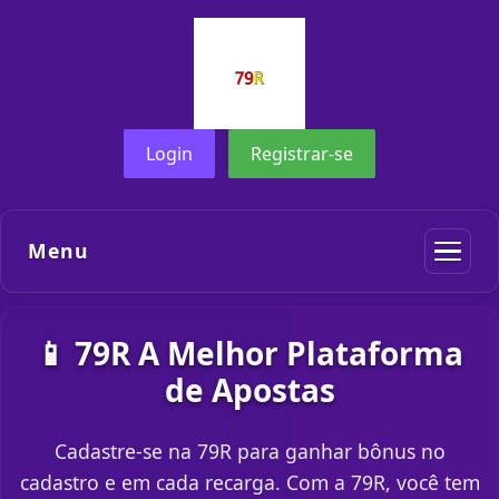
Login
Registrar-se
Menu
📱 79R A Melhor Plataforma
de Apostas
Cadastre-se na 79R para ganhar bônus no
cadastro e em cada recarga. Com a 79R, você tem