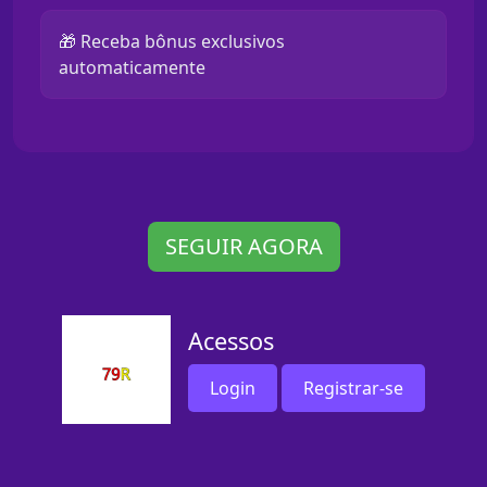
🎁 Receba bônus exclusivos
automaticamente
SEGUIR AGORA
Acessos
Login
Registrar-se