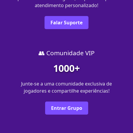
atendimento personalizado!
Falar Suporte
👥 Comunidade VIP
1000+
Junte-se a uma comunidade exclusiva de
jogadores e compartilhe experiências!
Entrar Grupo