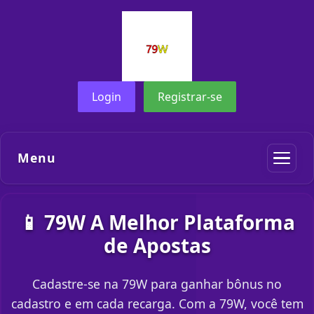
Login
Registrar-se
Menu
📱 79W A Melhor Plataforma
de Apostas
Cadastre-se na 79W para ganhar bônus no
cadastro e em cada recarga. Com a 79W, você tem