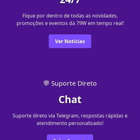
Fique por dentro de todas as novidades,
promoções e eventos da 79W em tempo real!
Ver Notícias
💬 Suporte Direto
Chat
Suporte direto via Telegram, respostas rápidas e
atendimento personalizado!