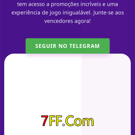
tem acesso a promoções incríveis e uma
experiência de jogo inigualável. Junte-se aos
vencedores agora!
SEGUIR NO TELEGRAM