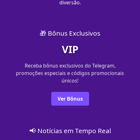
diversão.
🎁 Bônus Exclusivos
VIP
Receba bônus exclusivos do Telegram,
promoções especiais e códigos promocionais
únicos!
Ver Bônus
📢 Notícias em Tempo Real