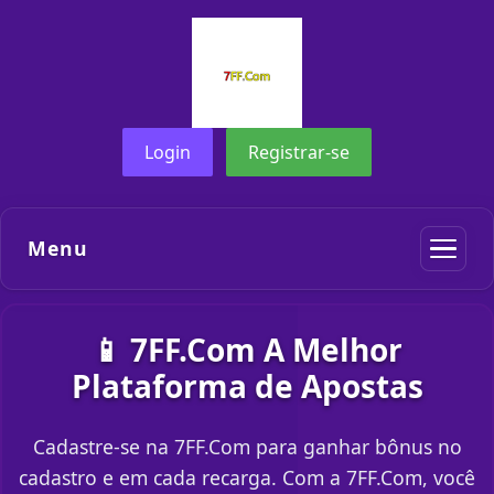
Login
Registrar-se
Menu
📱 7FF.Com A Melhor
Plataforma de Apostas
Cadastre-se na 7FF.Com para ganhar bônus no
cadastro e em cada recarga. Com a 7FF.Com, você