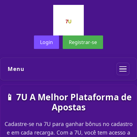
Login
Registrar-se
Menu
📱 7U A Melhor Plataforma de
Apostas
Cadastre-se na 7U para ganhar bônus no cadastro
e em cada recarga. Com a 7U, você tem acesso a