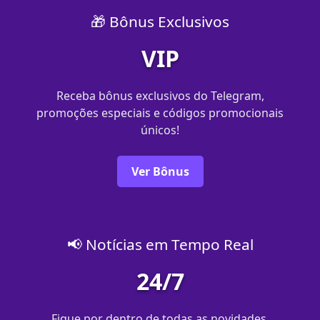
🎁 Bônus Exclusivos
VIP
Receba bônus exclusivos do Telegram,
promoções especiais e códigos promocionais
únicos!
Ver Bônus
📢 Notícias em Tempo Real
24/7
Fique por dentro de todas as novidades,