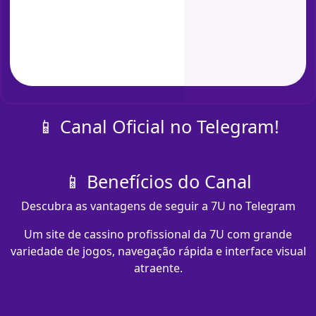
📱 Canal Oficial no Telegram!
📱 Benefícios do Canal
Descubra as vantagens de seguir a 7U no Telegram
Um site de cassino profissional da 7U com grande
variedade de jogos, navegação rápida e interface visual
atraente.