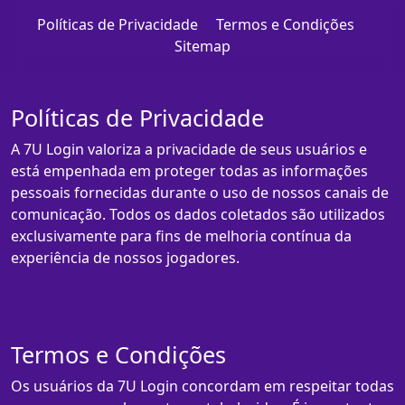
Políticas de Privacidade
Termos e Condições
Sitemap
Políticas de Privacidade
A 7U Login valoriza a privacidade de seus usuários e
está empenhada em proteger todas as informações
pessoais fornecidas durante o uso de nossos canais de
comunicação. Todos os dados coletados são utilizados
exclusivamente para fins de melhoria contínua da
experiência de nossos jogadores.
Termos e Condições
Os usuários da 7U Login concordam em respeitar todas