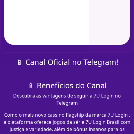
📱 Canal Oficial no Telegram!
📱 Benefícios do Canal
Descubra as vantagens de seguir a 7U Login no
Telegram
Como o mais novo cassino flagship da marca 7U Login ,
a plataforma oferece jogos da série 7U Login Brasil com
justiça e variedade, além de bônus insanos para os