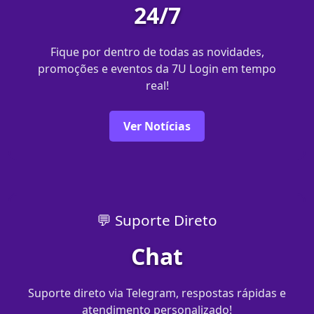
24/7
Fique por dentro de todas as novidades,
promoções e eventos da 7U Login em tempo
real!
Ver Notícias
💬 Suporte Direto
Chat
Suporte direto via Telegram, respostas rápidas e
atendimento personalizado!