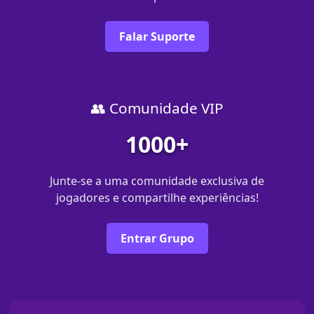
Falar Suporte
👥 Comunidade VIP
1000+
Junte-se a uma comunidade exclusiva de
jogadores e compartilhe experiências!
Entrar Grupo