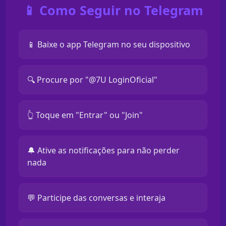
📱 Como Seguir no Telegram
📱 Baixe o app Telegram no seu dispositivo
🔍 Procure por "@7U LoginOficial"
👆 Toque em "Entrar" ou "Join"
🔔 Ative as notificações para não perder
nada
💬 Participe das conversas e interaja