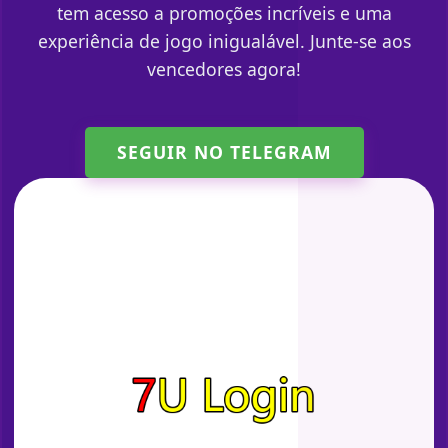
tem acesso a promoções incríveis e uma
experiência de jogo inigualável. Junte-se aos
vencedores agora!
SEGUIR NO TELEGRAM