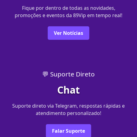
Fique por dentro de todas as novidades,
promoções e eventos da 89Vip em tempo real!
Ver Notícias
💬 Suporte Direto
Chat
Suporte direto via Telegram, respostas rápidas e
atendimento personalizado!
Falar Suporte