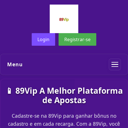
Login
Registrar-se
Menu
📱 89Vip A Melhor Plataforma
de Apostas
Cadastre-se na 89Vip para ganhar bônus no
cadastro e em cada recarga. Com a 89Vip, você