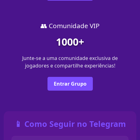
👥 Comunidade VIP
1000+
Junte-se a uma comunidade exclusiva de
jogadores e compartilhe experiências!
Entrar Grupo
📱 Como Seguir no Telegram