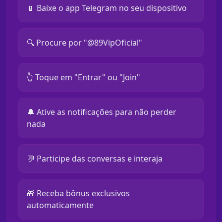
📱 Baixe o app Telegram no seu dispositivo
🔍 Procure por "@89VipOficial"
👆 Toque em "Entrar" ou "Join"
🔔 Ative as notificações para não perder
nada
💬 Participe das conversas e interaja
🎁 Receba bônus exclusivos
automaticamente