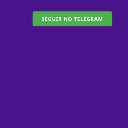
SEGUIR NO TELEGRAM