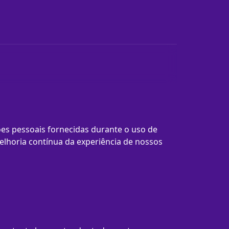
es pessoais fornecidas durante o uso de
elhoria contínua da experiência de nossos