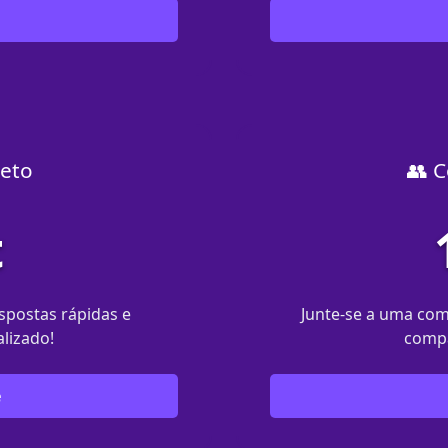
reto
👥 
t
espostas rápidas e
Junte-se a uma com
lizado!
compa
e