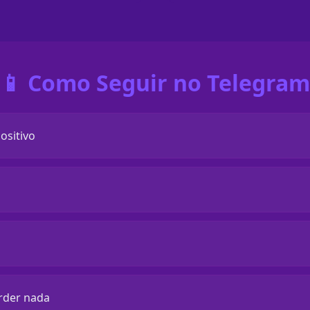
📱 Como Seguir no Telegram
ositivo
erder nada