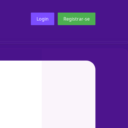
Login
Registrar-se