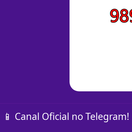
📱 Canal Oficial no Telegram!