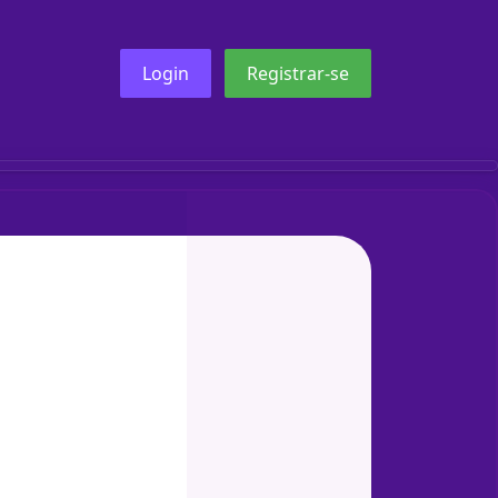
Login
Registrar-se