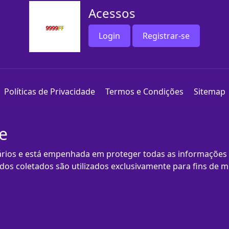
Acessos
Login
Registrar-se
Políticas de Privacidade
Termos e Condições
Sitemap
de
uários e está empenhada em proteger todas as informações
os coletados são utilizados exclusivamente para fins de m