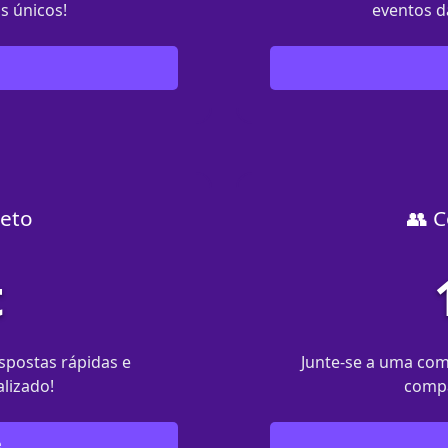
s únicos!
eventos d
reto
👥 
t
espostas rápidas e
Junte-se a uma com
lizado!
compa
e