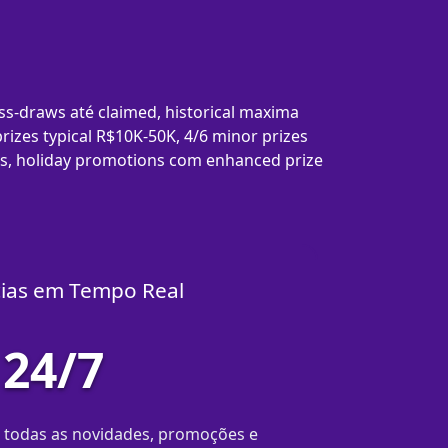
ss-draws até claimed, historical maxima
rizes typical R$10K-50K, 4/6 minor prizes
ts, holiday promotions com enhanced prize
cias em Tempo Real
24/7
e todas as novidades, promoções e