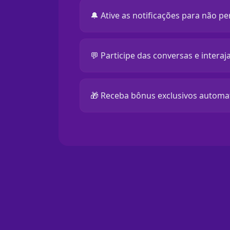
🔔 Ative as notificações para não p
💬 Participe das conversas e interaj
🎁 Receba bônus exclusivos autom