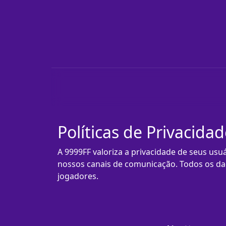
Políticas de Privacida
A 9999FF valoriza a privacidade de seus us
nossos canais de comunicação. Todos os dad
jogadores.