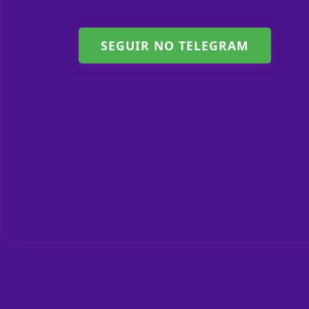
SEGUIR NO TELEGRAM