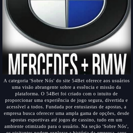
A categoria 'Sobre Nós' do site 54Bet oferece aos usuários
uma visão abrangente sobre a essência e missão da
plataforma. O 54Bet foi criado com o intuito de
proporcionar uma experiência de jogo segura, divertida e
acessível a todos. Fundada por entusiastas de apostas, a
empresa busca oferecer uma ampla gama de opções, desde
apostas esportivas até jogos de cassino, tudo em um
ambiente otimizado para o usuário. Na seção 'Sobre Nós',
os visitantes podem explorar a história da empresa, seus