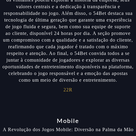
valores centrais e a dedicação à transparência e
responsabilidade no jogo. Além disso, o 54Bet destaca sua
tecnologia de última geração que garante uma experiência
de jogo fluida e segura, bem como sua equipe de suporte
ao cliente, disponível 24 horas por dia. A seção promove
um compromisso com a qualidade e a satisfação do cliente,
reafirmando que cada jogador é tratado com o máximo
respeito e atenção. Ao final, o 54Bet convida todos a se
juntar à comunidade de jogadores e explorar as diversas
oportunidades de entretenimento disponíveis na plataforma,
celebrando o jogo responsável e a emoção das apostas
como um meio de diversão e entretenimento.
22R
Mobile
A Revolução dos Jogos Mobile: Diversão na Palma da Mão