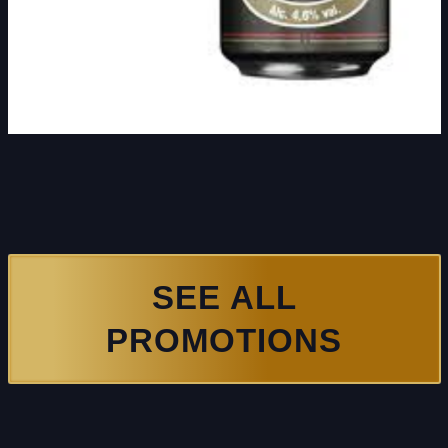
SEE ALL
PROMOTIONS