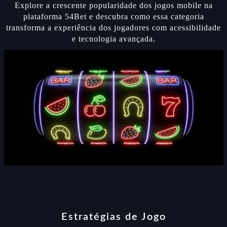
Explore a crescente popularidade dos jogos mobile na
plataforma 54Bet e descubra como essa categoria
transforma a experiência dos jogadores com acessibilidade
e tecnologia avançada.
Estratégias de Jogo