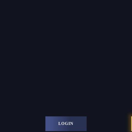
LOGIN