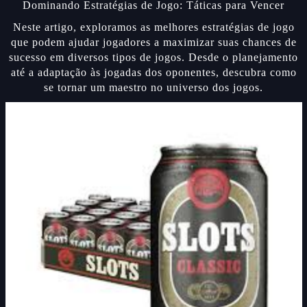
Dominando Estratégias de Jogo: Táticas para Vencer
Neste artigo, exploramos as melhores estratégias de jogo
que podem ajudar jogadores a maximizar suas chances de
sucesso em diversos tipos de jogos. Desde o planejamento
até a adaptação às jogadas dos oponentes, descubra como
se tornar um maestro no universo dos jogos.